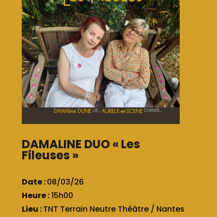
DAMALINE DUO « Les
Fileuses »
Date :
08/03/26
Heure :
15h00
Lieu :
TNT Terrain Neutre Théâtre / Nantes