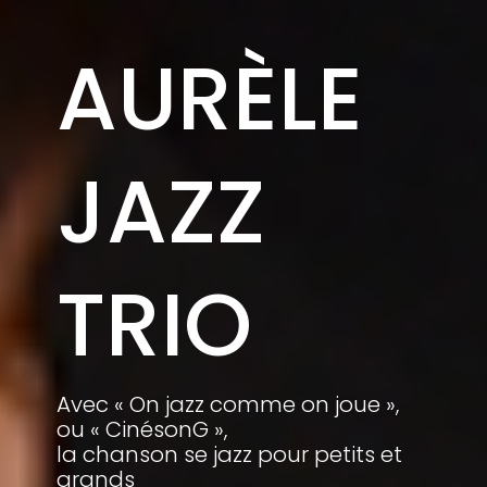
AURÈLE
JAZZ
TRIO
Avec « On jazz comme on joue »,
ou « CinésonG »,
la chanson se jazz pour petits et
grands